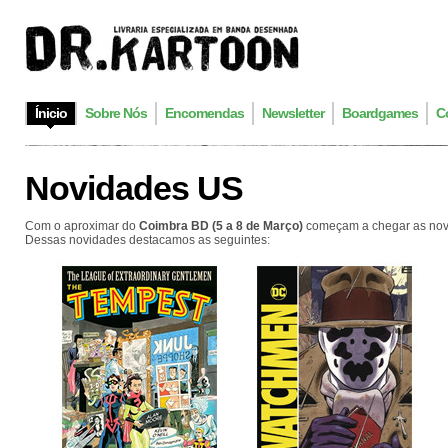
Ínicio
Sobre Nós
Encomendas
Newsletter
Boardgames
C
Novidades US
Com o aproximar do
Coimbra BD (5 a 8 de Março)
começam a chegar as novid
Dessas novidades destacamos as seguintes: