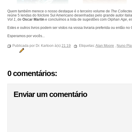
Quem também merece o nosso destaque é o terceiro volume de
The Collecte
reúne 5 lendas do folclore Sul Americano desenhadas pelo grande autor ital
Vol 1
, de
Oscar Martin
e concluímos a lista de sugestões com
Orphan Age
, e
Estes e outros livros podem ser vistos na vossa livraria preferida ou então n
Esperamos por vocês...
Publicada por Dr. Kartoon à(s)
21:19
Etiquetas:
Alan Moore
,
Nuno Plat
0 comentários:
Enviar um comentário