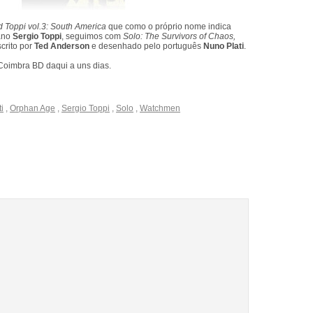
d Toppi vol.3: South America
que como o próprio nome indica
iano
Sergio Toppi
, seguimos com
Solo: The Survivors of Chaos,
scrito por
Ted Anderson
e desenhado pelo português
Nuno Plati
.
o Coimbra BD daqui a uns dias.
i
,
Orphan Age
,
Sergio Toppi
,
Solo
,
Watchmen