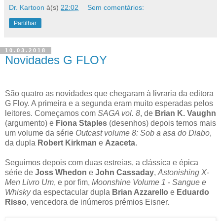
Dr. Kartoon
à(s)
22:02
Sem comentários:
Partilhar
10.03.2018
Novidades G FLOY
São quatro as novidades que chegaram à livraria da editora
G Floy. A primeira e a segunda eram muito esperadas pelos
leitores. Começamos com
SAGA vol. 8
, de
Brian K. Vaughn
(argumento) e
Fiona Staples
(desenhos) depois temos mais
um volume da série
Outcast volume 8: Sob a asa do Diabo
,
da dupla
Robert Kirkman
e
Azaceta
.
Seguimos depois com duas estreias, a clássica e épica
série de
Joss Whedon
e
John Cassaday
,
Astonishing X-
Men Livro Um
, e por fim,
Moonshine Volume 1 - Sangue e
Whisky
da espectacular dupla
Brian Azzarello
e
Eduardo
Risso
, vencedora de inúmeros prémios Eisner.