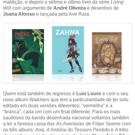
maldição, e depois o sétimo e último livro da série
Living
Will
com argumento de
André Oliveira
e desenhos de
Joana Afonso
e lançada pela Ave Rara.
Quem está também de regresso é
Luis Louro
e com o seu
novo album
Watchers
que tem a particularidade de ter sido
editado em duas versões diferentes: "vermelha” e a
“branca”, cada um com um final diferente. Para os mais
saudosos da banda desenhada nacional voltamos também
a ter a famosa caixa das
As Aventuras de Filipe Seems
com
os três albuns:
Ana
,
A história do Tesouro Perdido
e
A tribo