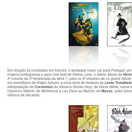
Em relação às novidades em francês, o destaque maior vai para
Portugal
, um
origens portuguesas e para
Une Nuit de Pleine Lune
, o último álbum de
Her
2º volume da 2ª temporada da série
7
, para os 3º volumes de
Le grand Siécle
em simultâneo de
Ralph Azham
, a nova série de fantasia de
Lewis Trondhei
interpretação de
Corominas
do clássico
Dorian Gray
, de Oscar Wilde, numa 
clássicos
Sibérie
, de
Micheluzzi
e
Les Deux au Balcon
, de
Masse
, autor úni
silêncio de décadas.