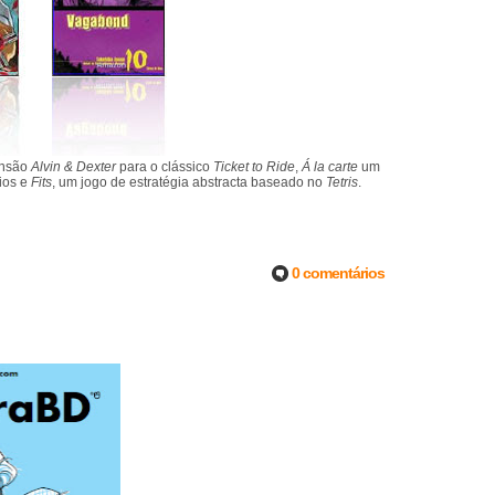
ansão
Alvin & Dexter
para o clássico
Ticket to Ride
,
Á la carte
um
ios e
Fits
, um jogo de estratégia abstracta baseado no
Tetris
.
0 comentários