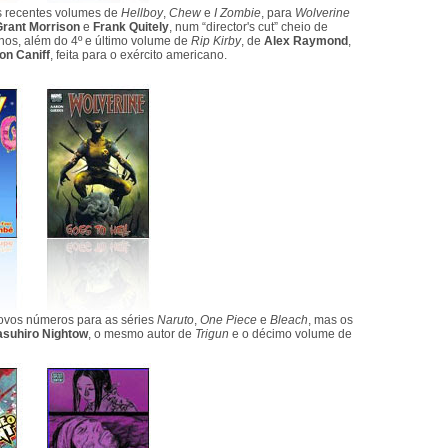
s recentes volumes de
Hellboy
,
Chew
e
I Zombie
, para
Wolverine
Grant Morrison
e
Frank Quitely
, num “director's cut” cheio de
nos, além do 4º e último volume de
Rip Kirby
, de
Alex Raymond
,
ton Caniff
, feita para o exército americano.
vos números para as séries
Naruto
,
One Piece
e
Bleach
, mas os
asuhiro Nightow
, o mesmo autor de
Trigun
e o décimo volume de