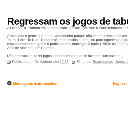
Regressam os jogos de tabu
A Livraria Dr. Kartoon em parceria com a Associação Arte à Parte retomam as
Assim toda a gente que quer experimentar porque não conhece estes "novos"
Tsuro, Ticket To Ride, Pandemic, entre muitos outros), ou para aqueles que
convidamos toda a gente a participar aos domingos à tarde (15h30 às 20h00)
Arco de Almedina em Coimbra.
Não precisas de trazer jogos, apenas vontade de te divertires um bocado :)
Publicada por Dr. Kartoon à(s)
10:38
Etiquetas:
Boardgames
,
Jogos d
Mensagens mais recentes
Página in