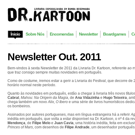
Ínicio
Sobre Nós
Encomendas
Newsletter
Boardgames
C
Newsletter Out. 2011
Bem-vindos à sexta Newsletter de 2011 da Livraria Dr. Kartoon, referente a
que traz consigo sempre muitas novidades em português.
Como de costume, iremos estar a gerir a Livraria do Festival, que decorre d
horário normal neste período.
Quanto às novidades em português, estão a chegar à livraria três novos título
Cabral
,
Mahou: Na Origem da Magia
, de
Ana Vidazinha
e
Hugo Teixeira
, am
chega também um novo
Alix, O Ibero
e uma série de livros humorísticos dedic
os bombeiros.
Assinados por autores portugueses, mas em língua estrangeira há a referir
Ag
inédita em português, que volta a estar disponível na Dr. Kartoon, o nº 4 da rev
Mendonça
, de
Filipe Melo
e
Juan Cavia
, uma história inédita, feita em excl
Princes of Mars
, com desenhos de
Filipe Andrade
, um desenhador português 