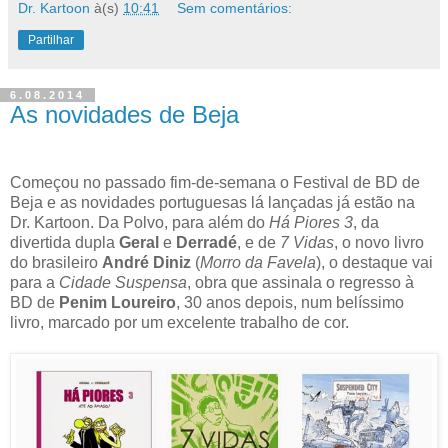
Dr. Kartoon
à(s)
10:41
Sem comentários:
Partilhar
6.08.2014
As novidades de Beja
Começou no passado fim-de-semana o Festival de BD de
Beja e as novidades portuguesas lá lançadas já estão na
Dr. Kartoon. Da Polvo, para além do
Há Piores 3
, da
divertida dupla
Geral
e
Derradé
, e de
7 Vidas
, o novo livro
do brasileiro
André Diniz
(
Morro da Favela
), o destaque vai
para a
Cidade Suspensa
, obra que assinala o regresso à
BD de
Penim Loureiro
, 30 anos depois, num belíssimo
livro, marcado por um excelente trabalho de cor.