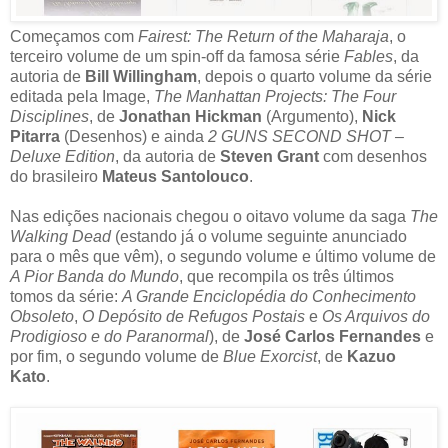
Começamos com
Fairest: The Return of the Maharaja
, o
terceiro volume de um spin-off da famosa série
Fables
, da
autoria de
Bill Willingham
, depois o quarto volume da série
editada pela Image,
The Manhattan Projects: The Four
Disciplines
, de
Jonathan Hickman
(Argumento),
Nick
Pitarra
(Desenhos) e ainda
2 GUNS SECOND SHOT –
Deluxe Edition
, da autoria de
Steven Grant
com desenhos
do brasileiro
Mateus Santolouco
.
Nas edições nacionais chegou o oitavo volume da saga
The
Walking Dead
(estando já o volume seguinte anunciado
para o mês que vêm), o segundo volume e último volume de
A Pior Banda do Mundo
, que recompila os três últimos
tomos da série:
A Grande Enciclopédia do Conhecimento
Obsoleto
,
O Depósito de Refugos Postais
e
Os Arquivos do
Prodigioso e do Paranormal
), de
José Carlos Fernandes
e
por fim, o segundo volume de
Blue Exorcist
, de
Kazuo
Kato
.