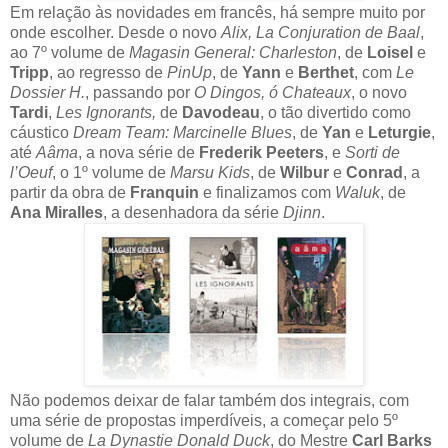
Em relação às novidades em francês, há sempre muito por
onde escolher. Desde o novo
Alix, La Conjuration de Baal
,
ao 7º volume de
Magasin General: Charleston
, de
Loisel
e
Tripp
, ao regresso de
PinUp
, de
Yann
e
Berthet
, com
Le
Dossier H.
, passando por
O Dingos, ó Chateaux
, o novo
Tardi
,
Les Ignorants,
de
Davodeau
, o tão divertido como
cáustico
Dream Team: Marcinelle Blues
, de
Yan
e
Leturgie
,
até
Aâma
, a nova série de
Frederik Peeters
, e
Sorti de
l’Oeuf
, o 1º volume de
Marsu Kids
, de
Wilbur
e
Conrad
, a
partir da obra de
Franquin
e finalizamos com
Waluk
, de
Ana Miralles
, a desenhadora da série
Djinn
.
Não podemos deixar de falar também dos integrais, com
uma série de propostas imperdíveis, a começar pelo 5º
volume de
La Dynastie Donald Duck
, do Mestre
Carl Barks