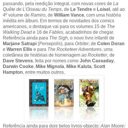
passando, pela reedição integral, com novas cores de
La
Quête de L’Oiseau du Temps
, de
Le Tendre
e
Loisel
, até ao
4º volume de
Ramiro
, de
William Vance
, com uma história
inédita em álbum. Em termos de novidades dos comics
americanos, o destaque vai para os volumes 15 de
The
Walking Dead
e 16 de
Fables
, acabadinhos de chegar.
Referência ainda para
The Sigh
, o novo livro infantil de
Marjane Satrapi
(
Persepolis
), para
Orbiter
, de
Colen Doran
e
Warren Ellis
e para
The Rocketeer Adventures
, uma
coletânea de histórias de homenagem ao
Rocketter
, de
Dave Stevens
, feita por nomes como
John Cassaday
,
Darwin Cooke
,
Mike Mignola
,
Mike Kaluta
,
Scott
Hampton
, entre muitos outros.
Referência ainda para dois belos livros-objecto:
Alan Moore: