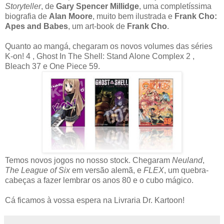
Storyteller
, de
Gary Spencer Millidge
, uma completíssima
biografia de
Alan Moore
, muito bem ilustrada e
Frank Cho:
Apes and Babes
, um art-book de
Frank Cho
.
Quanto ao mangá, chegaram os novos volumes das séries
K-on! 4 , Ghost In The Shell: Stand Alone Complex 2 ,
Bleach 37 e One Piece 59.
Temos novos jogos no nosso stock. Chegaram
Neuland
,
The League of Six
em versão alemã, e
FLEX
, um quebra-
cabeças a fazer lembrar os anos 80 e o cubo mágico.
Cá ficamos à vossa espera na Livraria Dr. Kartoon!