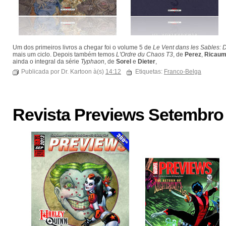
Um dos primeiros livros a chegar foi o volume 5 de
Le Vent dans les Sables:
mais um ciclo. Depois também temos
L'Ordre du Chaos T3
, de
Perez
,
Ricau
ainda o integral da série
Typhaon
, de
Sorel
e
Dieter
,
Publicada por Dr. Kartoon à(s)
14:12
Etiquetas:
Franco-Belga
Revista Previews Setembro