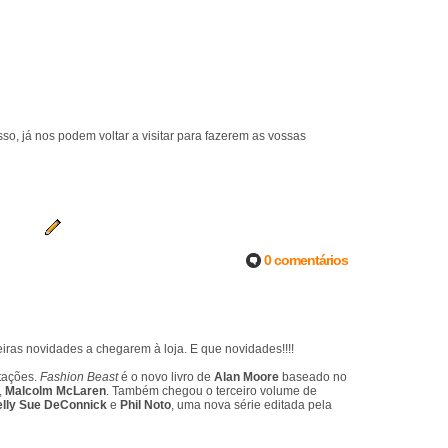
so, já nos podem voltar a visitar para fazerem as vossas
0 comentários
ras novidades a chegarem à loja. E que novidades!!!!
tações.
Fashion Beast
é o novo livro de
Alan Moore
baseado no
,
Malcolm McLaren
. Também chegou o terceiro volume de
lly Sue DeConnick
e
Phil Noto
, uma nova série editada pela