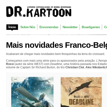
Ínicio
Sobre Nós
Encomendas
Newsletter
Boardgames
C
Mais novidades Franco-Bel
Acabaram de chegar mais novidades bem fresquinhas da terra do croissant.
Começamos com mais uma série para os apaixonados pela aviação.
L'Aerop
Rossi
(autor da série
WEST
) com
Deadline
, uma história passada nos Estad
volume de
Captain Sir Richard Burton
, do trio
Christian Clot
,
Alex Nikolavitc