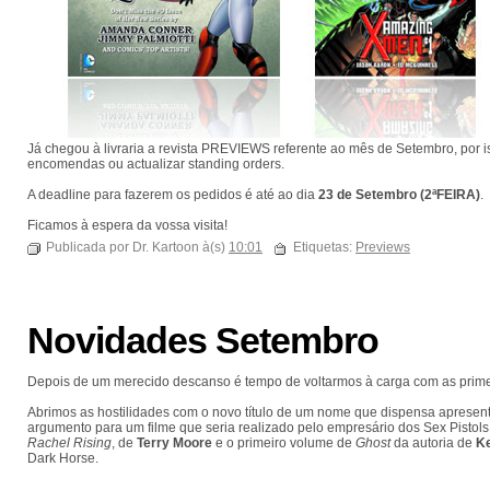
Já chegou à livraria a revista PREVIEWS referente ao mês de Setembro, por is
encomendas ou actualizar standing orders.
A deadline para fazerem os pedidos é até ao dia
23 de Setembro (2ªFEIRA)
.
Ficamos à espera da vossa visita!
Publicada por Dr. Kartoon à(s)
10:01
Etiquetas:
Previews
Novidades Setembro
Depois de um merecido descanso é tempo de voltarmos à carga com as primei
Abrimos as hostilidades com o novo título de um nome que dispensa apresen
argumento para um filme que seria realizado pelo empresário dos Sex Pistols
Rachel Rising
, de
Terry Moore
e o primeiro volume de
Ghost
da autoria de
Ke
Dark Horse.