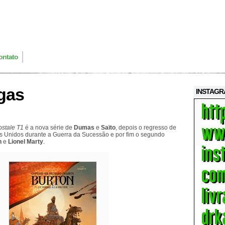
ontato
gas
INSTAG
ostale T1
é a nova série de
Dumas
e
Saïto
, depois o regresso de
os Unidos durante a Guerra da Sucessão e por fim o segundo
h
e
Lionel Marty
.