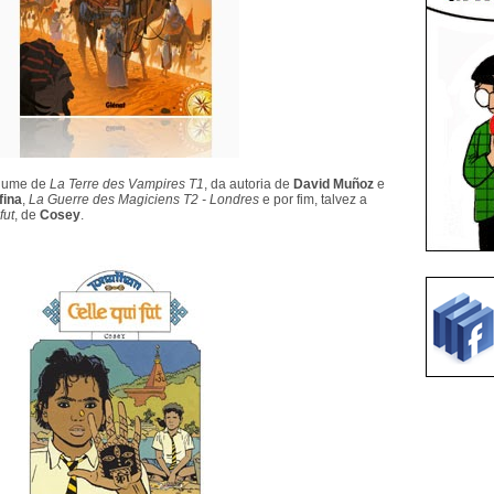
olume de
La Terre des Vampires T1
, da autoria de
David Muñoz
e
fina
,
La Guerre des Magiciens T2 - Londres
e por fim, talvez a
fut
, de
Cosey
.