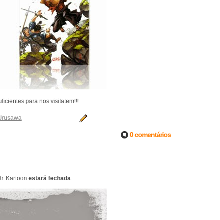
ientes para nos visitatem!!!
Urusawa
0 comentários
Dr. Kartoon
estará fechada
.