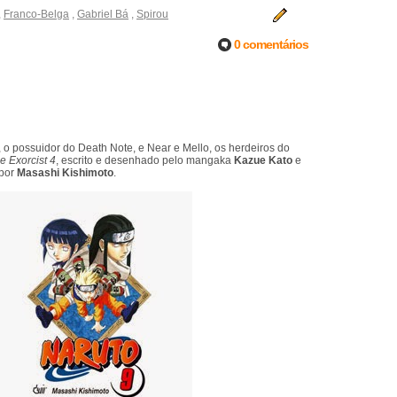
,
Franco-Belga
,
Gabriel Bá
,
Spirou
0 comentários
t, o possuidor do Death Note, e Near e Mello, os herdeiros do
e Exorcist 4
, escrito e desenhado pelo mangaka
Kazue Kato
e
 por
Masashi Kishimoto
.