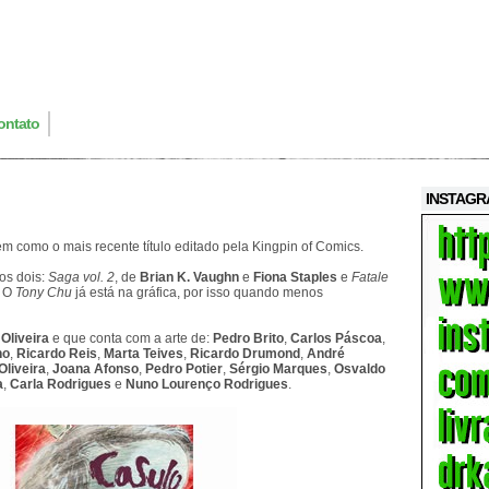
ontato
INSTAG
m como o mais recente título editado pela Kingpin of Comics.
ros dois:
Saga vol. 2
, de
Brian K. Vaughn
e
Fiona Staples
e
Fatale
. O
Tony Chu
já está na gráfica, por isso quando menos
Oliveira
e que conta com a arte de:
Pedro Brito
,
Carlos Páscoa
,
ho
,
Ricardo Reis
,
Marta Teives
,
Ricardo Drumond
,
André
Oliveira
,
Joana Afonso
,
Pedro Potier
,
Sérgio Marques
,
Osvaldo
a
,
Carla Rodrigues
e
Nuno Lourenço Rodrigues
.