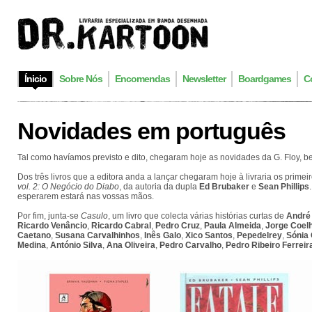
Ínicio
Sobre Nós
Encomendas
Newsletter
Boardgames
C
Novidades em português
Tal como havíamos previsto e dito, chegaram hoje as novidades da G. Floy, be
Dos três livros que a editora anda a lançar chegaram hoje à livraria os primei
vol. 2: O Negócio do Diabo
, da autoria da dupla
Ed Brubaker
e
Sean Phillips
esperarem estará nas vossas mãos.
Por fim, junta-se
Casulo
, um livro que colecta várias histórias curtas de
André 
Ricardo Venâncio
,
Ricardo Cabral
,
Pedro Cruz
,
Paula Almeida
,
Jorge Coel
Caetano
,
Susana Carvalhinhos
,
Inês Galo
,
Xico Santos
,
Pepedelrey
,
Sónia 
Medina
,
António Silva
,
Ana Oliveira
,
Pedro Carvalho
,
Pedro Ribeiro Ferreir