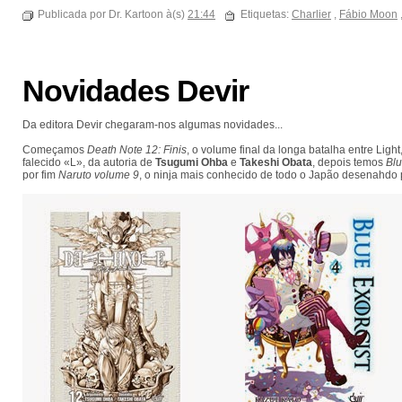
Publicada por Dr. Kartoon à(s)
21:44
Etiquetas:
Charlier
,
Fábio Moon
Novidades Devir
Da editora Devir chegaram-nos algumas novidades...
Começamos
Death Note 12: Finis
, o volume final da longa batalha entre Ligh
falecido «L», da autoria de
Tsugumi Ohba
e
Takeshi Obata
, depois temos
Blu
por fim
Naruto volume 9
, o ninja mais conhecido de todo o Japão desenahdo