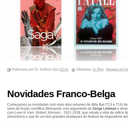
Publicada por Dr. Kartoon à(s)
22:41
Etiquetas:
G. Floy
,
Kingpin of Co
Novidades Franco-Belga
Começamos as novidades com mais dois volumes de
Billy Bat
(T13 e T14) d
série de ficção-científica
Metropolis
com argumento de
Serge Lehman
e dese
com
Love in Vain: Robert Johnson - 1911-1938
, que retrata a vida da mítica f
(desenhos) e que foi um dos grandes destaques do festival de Angoulême des