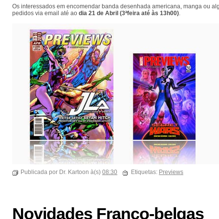
Os interessados em encomendar banda desenhada americana, manga ou algu
pedidos via email até ao
dia 21 de Abril (3ªfeira até às 13h00)
.
Publicada por Dr. Kartoon à(s)
08:30
Etiquetas:
Previews
Novidades Franco-belgas