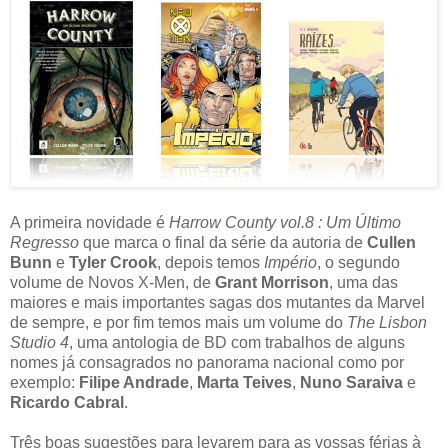
A primeira novidade é
Harrow County vol.8 : Um Último
Regresso
que marca o final da série da autoria de
Cullen
Bunn
e
Tyler Crook
, depois temos
Império
, o segundo
volume de Novos X-Men, de
Grant Morrison
, uma das
maiores e mais importantes sagas dos mutantes da Marvel
de sempre, e por fim temos mais um volume do
The Lisbon
Studio 4
, uma antologia de BD com trabalhos de alguns
nomes já consagrados no panorama nacional como por
exemplo:
Filipe Andrade
,
Marta Teives
,
Nuno Saraiva
e
Ricardo Cabral
.
Três boas sugestões para levarem para as vossas férias à