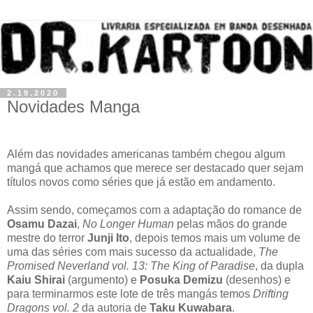
2.19.2020
Novidades Manga
Além das novidades americanas também chegou algum
mangá que achamos que merece ser destacado quer sejam
títulos novos como séries que já estão em andamento.
Assim sendo, começamos com a adaptação do romance de
Osamu Dazai
,
No Longer Human
pelas mãos do grande
mestre do terror
Junji Ito
, depois temos mais um volume de
uma das séries com mais sucesso da actualidade,
The
Promised Neverland vol. 13: The King of Paradise
, da dupla
Kaiu Shirai
(argumento) e
Posuka Demizu
(desenhos) e
para terminarmos este lote de três mangás temos
Drifting
Dragons vol. 2
da autoria de
Taku Kuwabara
.