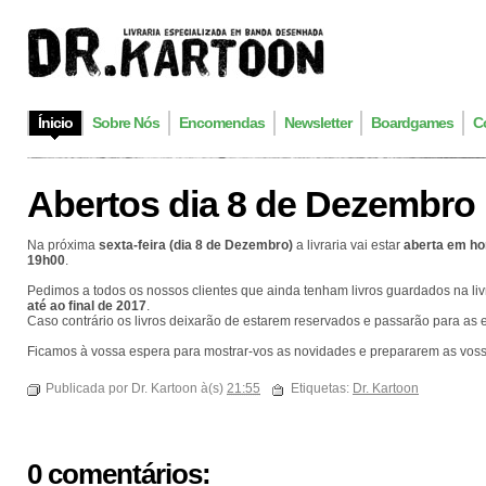
Ínicio
Sobre Nós
Encomendas
Newsletter
Boardgames
C
Abertos dia 8 de Dezembro
Na próxima
sexta-feira (dia 8 de Dezembro)
a livraria vai estar
aberta em ho
19h00
.
Pedimos a todos os nossos clientes que ainda tenham livros guardados na li
até ao final de 2017
.
Caso contrário os livros deixarão de estarem reservados e passarão para as 
Ficamos à vossa espera para mostrar-vos as novidades e prepararem as vos
Publicada por Dr. Kartoon à(s)
21:55
Etiquetas:
Dr. Kartoon
0 comentários: