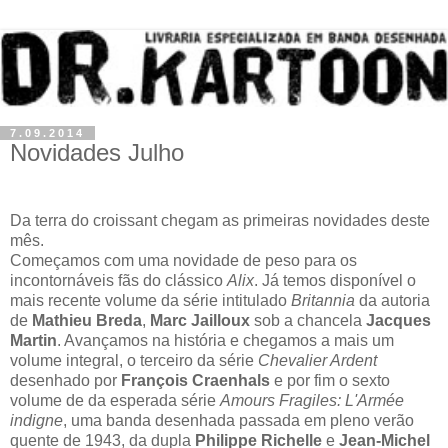
7.09.2014
Novidades Julho
Da terra do croissant chegam as primeiras novidades deste
mês.
Começamos com uma novidade de peso para os
incontornáveis fãs do clássico
Alix
. Já temos disponível o
mais recente volume da série intitulado
Britannia
da autoria
de
Mathieu Breda
,
Marc Jailloux
sob a chancela
Jacques
Martin
. Avançamos na história e chegamos a mais um
volume integral, o terceiro da série
Chevalier Ardent
desenhado por
François Craenhals
e por fim o sexto
volume de da esperada série
Amours Fragiles: L'Armée
indigne
, uma banda desenhada passada em pleno verão
quente de 1943, da dupla
Philippe Richelle
e
Jean-Michel